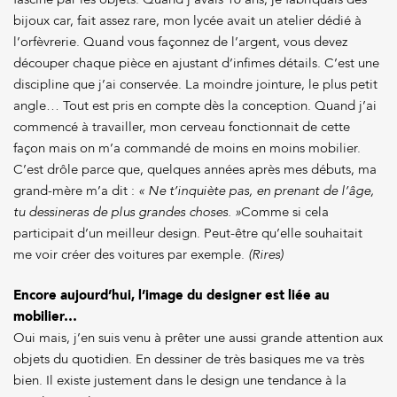
fasciné par les objets. Quand j’avais 16 ans, je fabriquais des
bijoux car, fait assez rare, mon lycée avait un atelier dédié à
l’orfèvrerie. Quand vous façonnez de l’argent, vous devez
découper chaque pièce en ajustant d’infimes détails. C’est une
discipline que j’ai conservée. La moindre jointure, le plus petit
angle… Tout est pris en compte dès la conception. Quand j’ai
commencé à travailler, mon cerveau fonctionnait de cette
façon mais on m’a commandé de moins en moins mobilier.
C’est drôle parce que, quelques années après mes débuts, ma
grand-mère m’a dit :
« Ne t’inquiète pas, en prenant de l’âge,
tu dessineras de plus grandes choses. »
Comme si cela
participait d’un meilleur design. Peut-être qu’elle souhaitait
me voir créer des voitures par exemple.
(Rires)
Encore aujourd’hui, l’image du designer est liée au
mobilier…
Oui mais, j’en suis venu à prêter une aussi grande attention aux
objets du quotidien. En dessiner de très basiques me va très
bien. Il existe justement dans le design une tendance à la