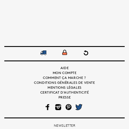
AIDE
MON COMPTE
COMMENT ÇA MARCHE ?
CONDITIONS GÉNÉRALES DE VENTE
MENTIONS LÉGALES
CERTIFICAT D’AUTHENTICITÉ
PRESSE
FAC
INS
PIN
TWI
EB
TAG
TER
TTE
OO
RA
EST
R
K
M
NEWSLETTER