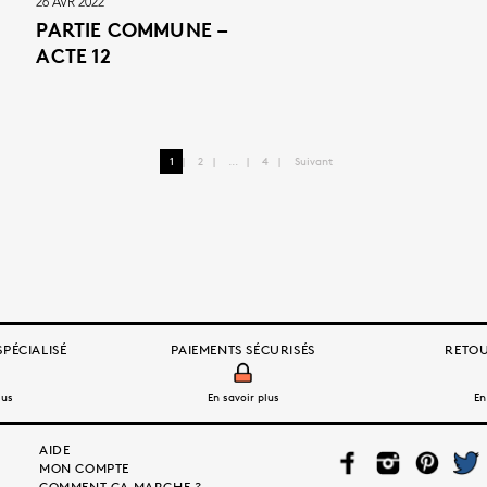
26 AVR 2022
PARTIE COMMUNE –
ACTE 12
Pagination
1
2
…
4
Suivant
des
publications
PÉCIALISÉ
PAIEMENTS SÉCURISÉS
RETOU
lus
En savoir plus
En
AIDE
FAC
INS
PIN
TWI
MON COMPTE
EB
TAG
TER
TTE
COMMENT ÇA MARCHE ?