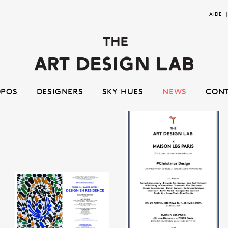
Aller
Aller
AIDE
à
au
la
contenu
navigation
OPOS
DESIGNERS
SKY HUES
NEWS
CON