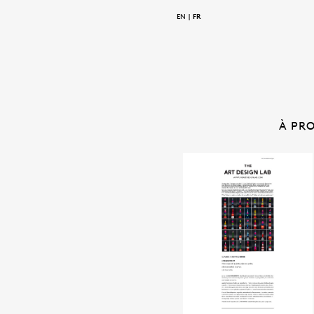
EN
FR
À PR