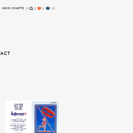
MON COMPTE
(0)
R
W
E
I
C
S
H
H
E
L
R
I
TACT
C
S
H
T
E