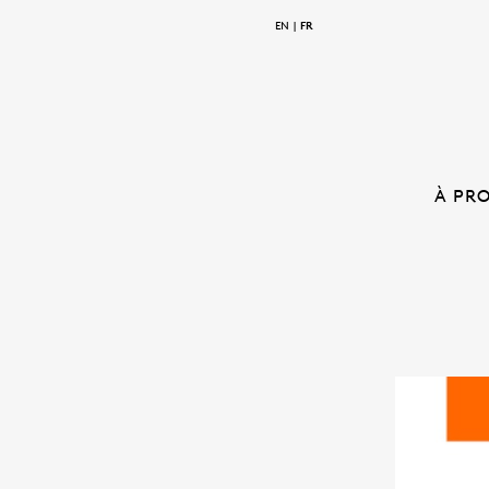
EN
FR
À PR