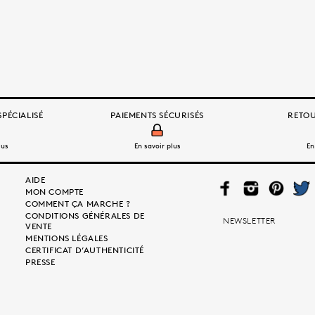
PÉCIALISÉ
PAIEMENTS SÉCURISÉS
RETOU
lus
En savoir plus
En
AIDE
FAC
INS
PIN
TWI
MON COMPTE
EB
TAG
TER
TTE
COMMENT ÇA MARCHE ?
OO
RA
EST
R
CONDITIONS GÉNÉRALES DE
K
M
NEWSLETTER
VENTE
MENTIONS LÉGALES
CERTIFICAT D’AUTHENTICITÉ
PRESSE