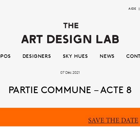
Aller
Aller
AIDE
à
au
la
contenu
navigation
OPOS
DESIGNERS
SKY HUES
NEWS
CON
07 Déc 2021
PARTIE COMMUNE – ACTE 8