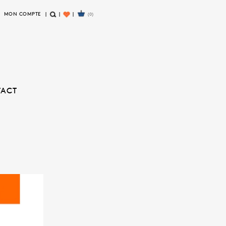
MON COMPTE
(0)
R
W
E
I
C
S
H
H
E
L
R
I
TACT
C
S
H
T
E