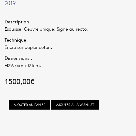
2019
Description
:
Esquisse. Oeuvre unique. Signé au recto.
Technique
:
Encre sur papier coton.
Dimensions
:
H29,7cm x l21cm.
1500,00
€
quantité
AJOUTER AU PANIER
AJOUTER À LA WISHLIST
de
À
L'OMBRE
DES