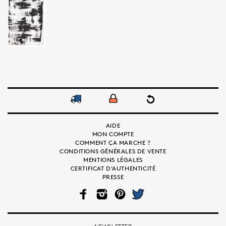
AIDE
MON COMPTE
COMMENT ÇA MARCHE ?
CONDITIONS GÉNÉRALES DE VENTE
MENTIONS LÉGALES
CERTIFICAT D’AUTHENTICITÉ
PRESSE
FAC
INS
PIN
TWI
EB
TAG
TER
TTE
OO
RA
EST
R
K
M
NEWSLETTER