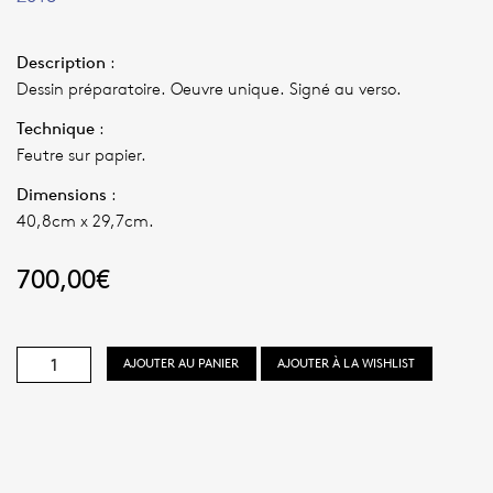
Description
:
Dessin préparatoire. Oeuvre unique. Signé au verso.
Technique
:
Feutre sur papier.
Dimensions
:
40,8cm x 29,7cm.
700,00
€
quantité
AJOUTER AU PANIER
AJOUTER À LA WISHLIST
de
Elliptic,
recherche
n°4