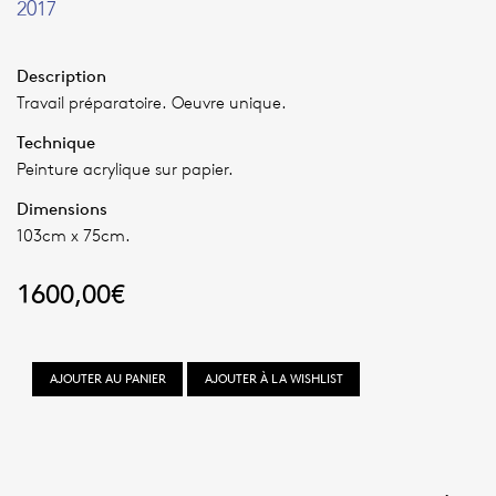
2017
Description
Travail préparatoire. Oeuvre unique.
Technique
Peinture acrylique sur papier.
Dimensions
103cm x 75cm.
1600,00
€
quantité
AJOUTER AU PANIER
AJOUTER À LA WISHLIST
de
Recherche
de
motifs