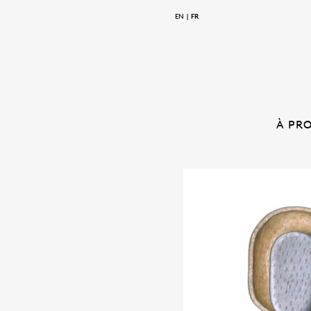
EN
FR
À PR