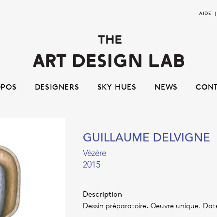
Aller
Aller
AIDE
à
au
la
contenu
navigation
OPOS
DESIGNERS
SKY HUES
NEWS
CON
GUILLAUME DELVIGNE
Vézère
2015
Description
Dessin préparatoire. Oeuvre unique. Daté