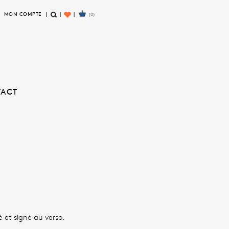
MON COMPTE
(0)
R
W
E
I
C
S
H
H
E
L
R
I
TACT
C
S
H
T
E
 et signé au verso.