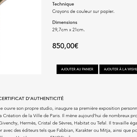
Technique
Crayons de couleur sur papier.
Dimensions
29,7cm x 21cm.
850,00
€
quantité
AJOUTER AU PANIER
AJOUTER À LA WISHL
de
Vézère
CERTIFICAT D’AUTHENTICITÉ
 ouvre son propre studio, inaugure sa première exposition personne
a Création de la Ville de Paris. Il mène aujourd’hui de nombreux pr
enchy, Hermès, Cristal de Sèvres, Habitat ou Tefal. Il travaille éga
 avec des éditeurs tels que Fabbian, Karakter ou Mitja, ainsi que po