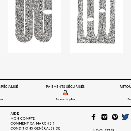
PÉCIALISÉ
PAIEMENTS SÉCURISÉS
RETOU
lus
En savoir plus
En
AIDE
FAC
INS
PIN
TWI
MON COMPTE
EB
TAG
TER
TTE
COMMENT ÇA MARCHE ?
OO
RA
EST
R
CONDITIONS GÉNÉRALES DE
K
M
NEWSLETTER