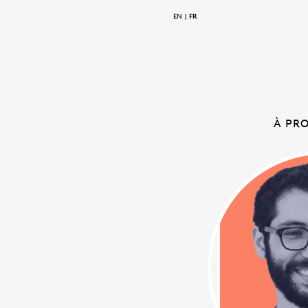
EN
FR
À PR