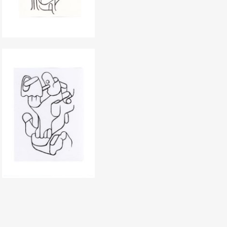
sentée par la
 en 3D ont
 National des Arts
ulien jusque dans
uel il démarre une
 d’impression 3D