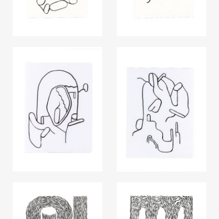
La collection de vases POILU est repré
AYBAR Gallery, Miami.
Quatre collections d’objets imprimés
récemment été acquises par le Centre
Plastiques (CNAP).
Ces premières recherches ont mené J
la Drôme, au sein du 8Fablab avec leq
nouvelle exploration de la technique
céramique pour bold.