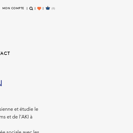
MON COMPTE
(0)
R
W
E
I
C
S
H
H
E
L
R
I
TACT
C
S
H
T
E
N
sienne et étudie le
ms et de l’AKI à
ée sociale avec les