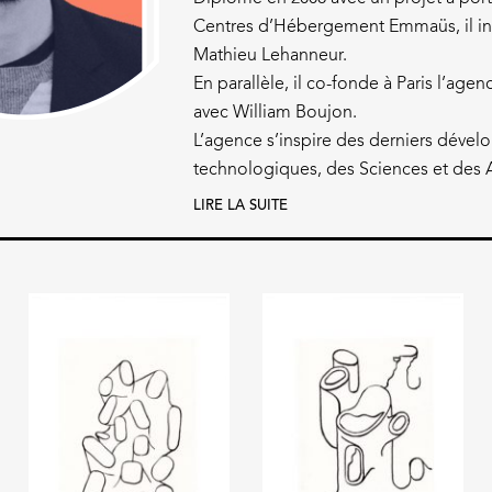
Centres d’Hébergement Emmaüs, il in
Mathieu Lehanneur.
En parallèle, il co-fonde à Paris l’age
avec William Boujon.
L’agence s’inspire des derniers déve
technologiques, des Sciences et des 
leurs objets ou leurs espaces. Cette a
Julien mène également de nombreux
LIRE LA SUITE
permet de collaborer avec des struc
du design d’interaction, de l’impress
Laboratoire, Paris / Cambridge, le MI
produit.
Habitat, Nelly Rodi, le Centre Pompid
Bold est également un laboratoire de
des nouveaux usages et interroge les
traditionnelles et les technologies nu
Depuis leur collaboration en 2015 av
(concepteurs et fabricants d’impriman
développe de nombreux projets autou
3D.