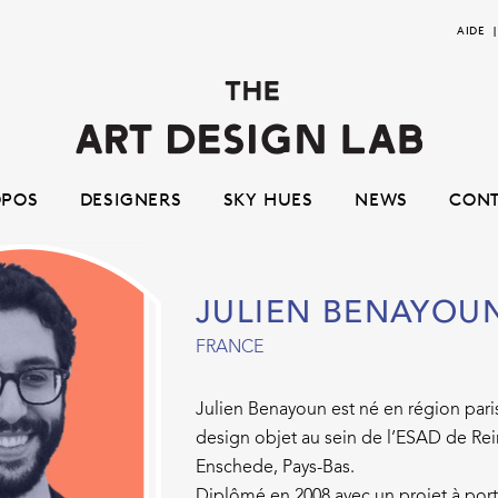
Aller
Aller
AIDE
à
au
la
contenu
navigation
OPOS
DESIGNERS
SKY HUES
NEWS
CON
JULIEN BENAYOU
FRANCE
Julien Benayoun est né en région pari
design objet au sein de l’ESAD de Rei
Enschede, Pays-Bas.
Diplômé en 2008 avec un projet à port