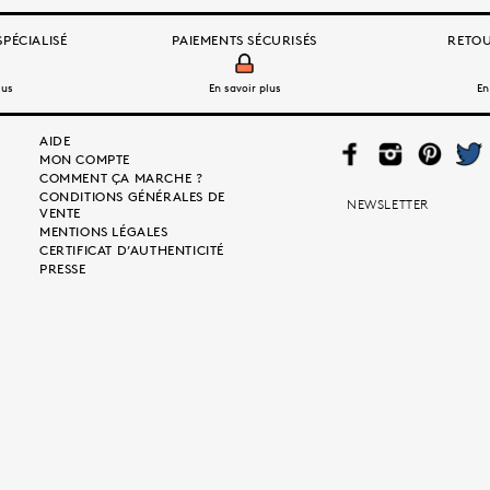
PÉCIALISÉ
PAIEMENTS SÉCURISÉS
RETOU
lus
En savoir plus
En
AIDE
FAC
INS
PIN
TWI
MON COMPTE
EB
TAG
TER
TTE
COMMENT ÇA MARCHE ?
OO
RA
EST
R
CONDITIONS GÉNÉRALES DE
K
M
NEWSLETTER
VENTE
MENTIONS LÉGALES
CERTIFICAT D’AUTHENTICITÉ
PRESSE