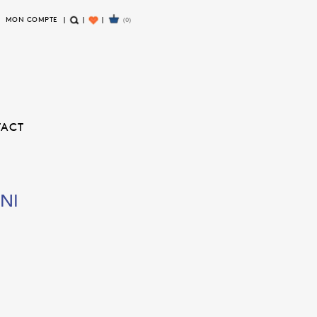
MON COMPTE
(0)
R
W
E
I
C
S
H
H
E
L
R
I
TACT
C
S
H
T
E
NI