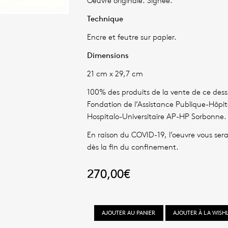
Oeuvre originale. Signée.
Technique
Encre et feutre sur papier.
Dimensions
21 cm x 29,7 cm
100% des produits de la vente de ce dessi
Fondation de l’Assistance Publique-Hôpi
Hospitalo-Universitaire AP-HP Sorbonne.
En raison du COVID-19, l’oeuvre vous sera
dès la fin du confinement.
270,00
€
quantité
AJOUTER AU PANIER
AJOUTER À LA WISHL
de