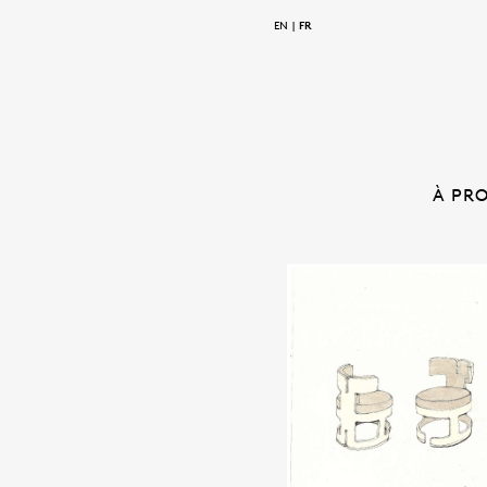
EN
FR
À PR