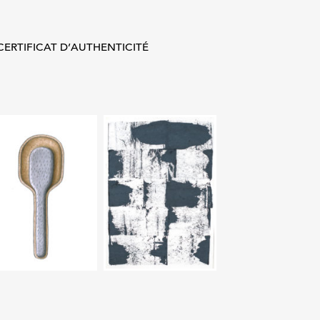
Marion
Agnel
Guidoni
CERTIFICAT D’AUTHENTICITÉ