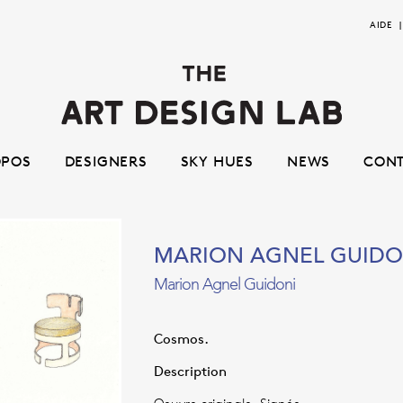
Aller
Aller
AIDE
à
au
la
contenu
navigation
OPOS
DESIGNERS
SKY HUES
NEWS
CON
MARION AGNEL GUIDO
Marion Agnel Guidoni
Cosmos.
Description